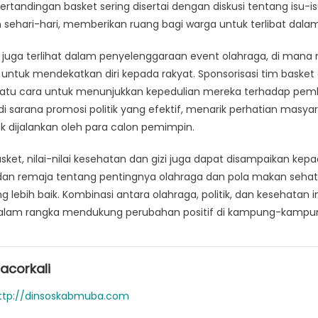
pertandingan basket sering disertai dengan diskusi tentang isu-is
hari-hari, memberikan ruang bagi warga untuk terlibat dalam p
si juga terlihat dalam penyelenggaraan event olahraga, di mana
tuk mendekatkan diri kepada rakyat. Sponsorisasi tim baske
satu cara untuk menunjukkan kepedulian mereka terhadap pem
i sarana promosi politik yang efektif, menarik perhatian masya
 dijalankan oleh para calon pemimpin.
asket, nilai-nilai kesehatan dan gizi juga dapat disampaikan k
an remaja tentang pentingnya olahraga dan pola makan sehat
 lebih baik. Kombinasi antara olahraga, politik, dan kesehatan
alam rangka mendukung perubahan positif di kampung-kampung
acorkali
ttp://dinsoskabmuba.com