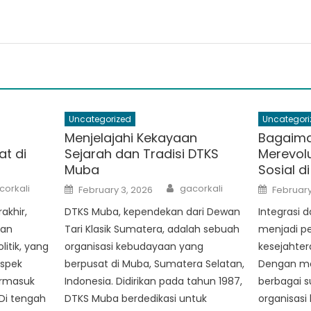
Uncategorized
Uncategori
Menjelajahi Kekayaan
Bagaima
at di
Sejarah dan Tradisi DTKS
Merevol
Muba
Sosial d
thor
Author
Posted
Posted
corkali
gacorkali
February 3, 2026
February
on
on
akhir,
DTKS Muba, kependekan dari Dewan
Integrasi 
kan
Tari Klasik Sumatera, adalah sebuah
menjadi p
itik, yang
organisasi kebudayaan yang
kesejahter
aspek
berpusat di Muba, Sumatera Selatan,
Dengan me
ermasuk
Indonesia. Didirikan pada tahun 1987,
berbagai s
Di tengah
DTKS Muba berdedikasi untuk
organisasi 