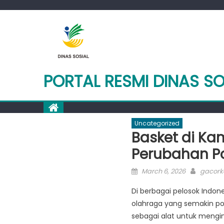
Skip
to
content
PORTAL RESMI DINAS S
Uncategorized
Basket di Ka
Perubahan Pol
Posted
Author
March 6, 2026
gacorka
on
Di berbagai pelosok Indon
olahraga yang semakin po
sebagai alat untuk mengi