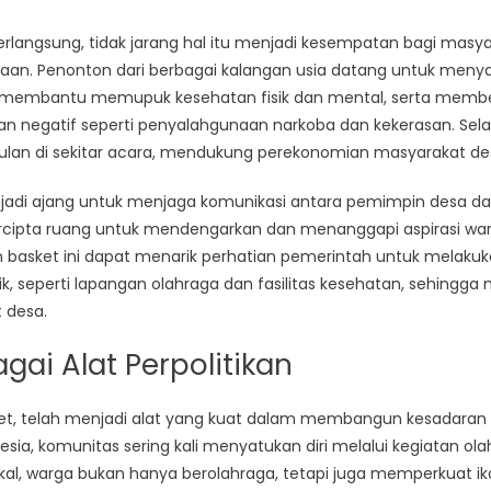
erlangsung, tidak jarang hal itu menjadi kesempatan bagi masy
an. Penonton dari berbagai kalangan usia datang untuk men
ini membantu memupuk kesehatan fisik dan mental, serta membe
 negatif seperti penyalahgunaan narkoba dan kekerasan. Selai
culan di sekitar acara, mendukung perekonomian masyarakat de
 menjadi ajang untuk menjaga komunikasi antara pemimpin desa 
tercipta ruang untuk mendengarkan dan menanggapi aspirasi warga. 
n basket ini dapat menarik perhatian pemerintah untuk mela
baik, seperti lapangan olahraga dan fasilitas kesehatan, sehin
 desa.
gai Alat Perpolitikan
et, telah menjadi alat yang kuat dalam membangun kesadaran po
esia, komunitas sering kali menyatukan diri melalui kegiatan ol
l, warga bukan hanya berolahraga, tetapi juga memperkuat ikat