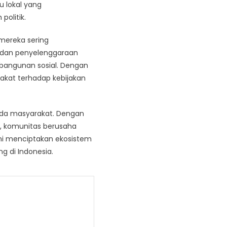
u lokal yang
olitik.
 mereka sering
t dan penyelenggaraan
bangunan sosial. Dengan
rakat terhadap kebijakan
epada masyarakat. Dengan
, komunitas berusaha
 ini menciptakan ekosistem
 di Indonesia.