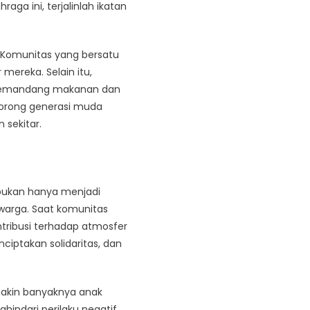
ga ini, terjalinlah ikatan
 Komunitas yang bersatu
r mereka. Selain itu,
 memandang makanan dan
ndorong generasi muda
 sekitar.
 bukan hanya menjadi
warga. Saat komunitas
tribusi terhadap atmosfer
ciptakan solidaritas, dan
kin banyaknya anak
hindari perilaku negatif