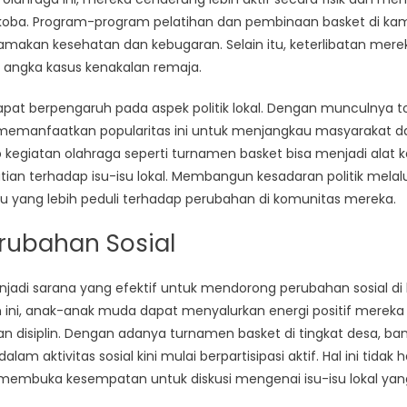
koba. Program-program pelatihan dan pembinaan basket di k
akan kesehatan dan kebugaran. Selain itu, keterlibatan merek
 angka kasus kenakalan remaja.
pat berpengaruh pada aspek politik lokal. Dengan munculnya to
memanfaatkan popularitas ini untuk menjangkau masyarakat d
p kegiatan olahraga seperti turnamen basket bisa menjadi alat 
ian terhadap isu-isu lokal. Membangun kesadaran politik melal
u yang lebih peduli terhadap perubahan di komunitas mereka.
rubahan Sosial
njadi sarana yang efektif untuk mendorong perubahan sosial
tan ini, anak-anak muda dapat menyalurkan energi positif mer
n disiplin. Dengan adanya turnamen basket di tingkat desa, 
alam aktivitas sosial kini mulai berpartisipasi aktif. Hal ini tid
 membuka kesempatan untuk diskusi mengenai isu-isu lokal y