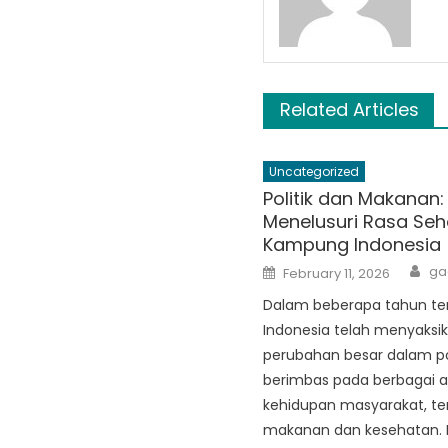
Related Articles
Uncategorized
Politik dan Makanan:
Menelusuri Rasa Seh
Kampung Indonesia
Au
Posted
ga
February 11, 2026
on
Dalam beberapa tahun ter
Indonesia telah menyaksi
perubahan besar dalam pol
berimbas pada berbagai 
kehidupan masyarakat, t
makanan dan kesehatan. 