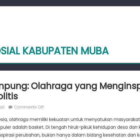
OSIAL KABUPATEN MUBA
mpung: Olahraga yang Menginsp
itis
on
li
Comments Off
Basket
esia, olahraga memiliki kekuatan untuk menyatukan masyarakat
di
puler adalah basket. Di tengah hiruk-pikuk kehidupan desa da
Kampung:
nspirasi perubahan, bukan hanya dalam bidang kesehatan dan ke
Olahraga