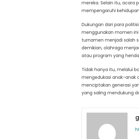
mereka. Selain itu, acara 
mempengaruhi kehidupan se
Dukungan dari para politi
menggunakan momen ini un
turnamen menjadi salah 
demikian, olahraga menjad
atau program yang hendak
Tidak hanya itu, melalui b
mengedukasi anak-anak d
menciptakan generasi yang
yang saling mendukung d
g
h