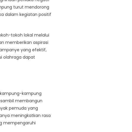
ampung turut mendorong
a dalam kegiatan positif
koh-tokoh lokal melalui
an memberikan aspirasi
kampanye yang efektif,
ui olahraga dapat
 di kampung-kampung
eka sambil membangun
banyak pemuda yang
ak hanya meningkatkan rasa
ang mempengaruhi