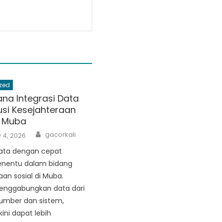
zed
na Integrasi Data
usi Kesejahteraan
i Muba
Author
gacorkali
 4, 2026
data dengan cepat
enentu dalam bidang
aan sosial di Muba.
nggabungkan data dari
umber dan sistem,
kini dapat lebih