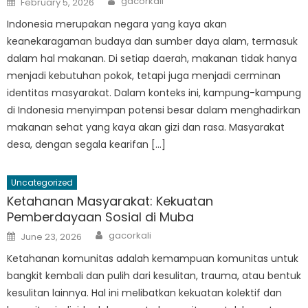
gacorkali
February 5, 2026
on
Indonesia merupakan negara yang kaya akan
keanekaragaman budaya dan sumber daya alam, termasuk
dalam hal makanan. Di setiap daerah, makanan tidak hanya
menjadi kebutuhan pokok, tetapi juga menjadi cerminan
identitas masyarakat. Dalam konteks ini, kampung-kampung
di Indonesia menyimpan potensi besar dalam menghadirkan
makanan sehat yang kaya akan gizi dan rasa. Masyarakat
desa, dengan segala kearifan […]
Uncategorized
Ketahanan Masyarakat: Kekuatan
Pemberdayaan Sosial di Muba
Author
Posted
gacorkali
June 23, 2026
on
Ketahanan komunitas adalah kemampuan komunitas untuk
bangkit kembali dan pulih dari kesulitan, trauma, atau bentuk
kesulitan lainnya. Hal ini melibatkan kekuatan kolektif dan