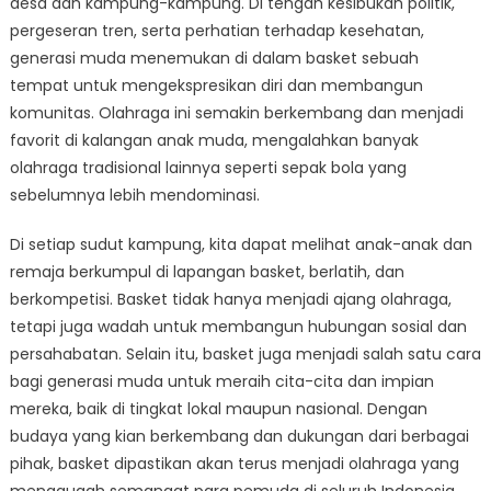
desa dan kampung-kampung. Di tengah kesibukan politik,
Generasi
Muda
pergeseran tren, serta perhatian terhadap kesehatan,
di
generasi muda menemukan di dalam basket sebuah
Kampung
tempat untuk mengekspresikan diri dan membangun
Indonesia
komunitas. Olahraga ini semakin berkembang dan menjadi
favorit di kalangan anak muda, mengalahkan banyak
olahraga tradisional lainnya seperti sepak bola yang
sebelumnya lebih mendominasi.
Di setiap sudut kampung, kita dapat melihat anak-anak dan
remaja berkumpul di lapangan basket, berlatih, dan
berkompetisi. Basket tidak hanya menjadi ajang olahraga,
tetapi juga wadah untuk membangun hubungan sosial dan
persahabatan. Selain itu, basket juga menjadi salah satu cara
bagi generasi muda untuk meraih cita-cita dan impian
mereka, baik di tingkat lokal maupun nasional. Dengan
budaya yang kian berkembang dan dukungan dari berbagai
pihak, basket dipastikan akan terus menjadi olahraga yang