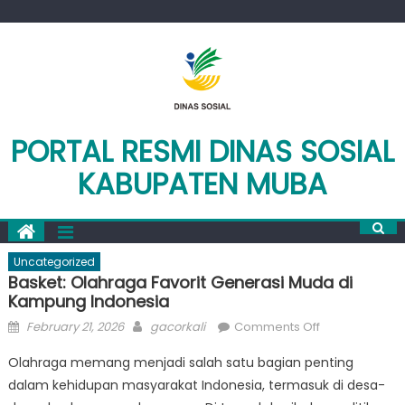
Skip
to
content
PORTAL RESMI DINAS SOSIAL
KABUPATEN MUBA
Uncategorized
Basket: Olahraga Favorit Generasi Muda di
Kampung Indonesia
Posted
Author
on
February 21, 2026
gacorkali
Comments Off
on
Basket:
Olahraga memang menjadi salah satu bagian penting
Olahraga
dalam kehidupan masyarakat Indonesia, termasuk di desa-
Favorit