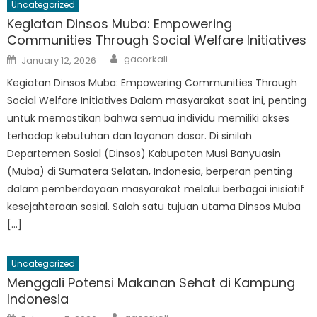
Uncategorized
Kegiatan Dinsos Muba: Empowering
Communities Through Social Welfare Initiatives
Author
Posted
gacorkali
January 12, 2026
on
Kegiatan Dinsos Muba: Empowering Communities Through
Social Welfare Initiatives Dalam masyarakat saat ini, penting
untuk memastikan bahwa semua individu memiliki akses
terhadap kebutuhan dan layanan dasar. Di sinilah
Departemen Sosial (Dinsos) Kabupaten Musi Banyuasin
(Muba) di Sumatera Selatan, Indonesia, berperan penting
dalam pemberdayaan masyarakat melalui berbagai inisiatif
kesejahteraan sosial. Salah satu tujuan utama Dinsos Muba
[…]
Uncategorized
Menggali Potensi Makanan Sehat di Kampung
Indonesia
Author
Posted