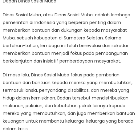
Depan Dinas Sosial Muba
Pembangunan:
Evolusi
Dinas Sosial Muba, atau Dinas Sosial Muba, adalah lembaga
dan
pemerintah di Indonesia yang berperan penting dalam
Rencana
Masa
memberikan bantuan dan dukungan kepada masyarakat
Depan
Muba, sebuah kabupaten di Sumatera Selatan. Selama
Dinas
bertahun-tahun, lembaga ini telah berevolusi dari sekedar
Sosial
memberikan bantuan menjadi fokus pada pembangunan
Muba
berkelanjutan dan inisiatif pemberdayaan masyarakat.
Di masa lalu, Dinas Sosial Muba fokus pada pemberian
bantuan dan bantuan kepada mereka yang membutuhkan,
termasuk lansia, penyandang disabilitas, dan mereka yang
hidup dalam kemiskinan. Badan tersebut mendistribusikan
makanan, pakaian, dan kebutuhan pokok lainnya kepada
mereka yang membutuhkan, dan juga memberikan bantuan
keuangan untuk membantu keluarga-keluarga yang berada
dalam krisis.