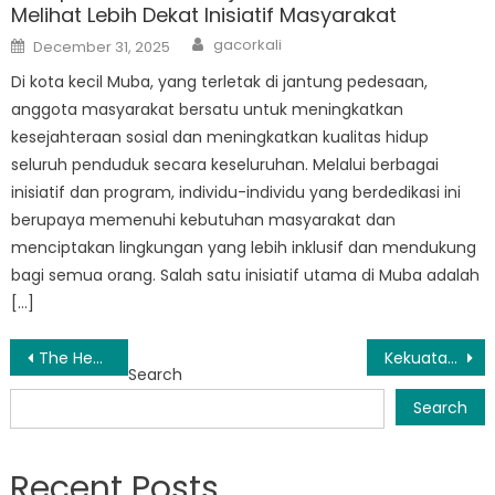
Melihat Lebih Dekat Inisiatif Masyarakat
Author
Posted
gacorkali
December 31, 2025
on
Di kota kecil Muba, yang terletak di jantung pedesaan,
anggota masyarakat bersatu untuk meningkatkan
kesejahteraan sosial dan meningkatkan kualitas hidup
seluruh penduduk secara keseluruhan. Melalui berbagai
inisiatif dan program, individu-individu yang berdedikasi ini
berupaya memenuhi kebutuhan masyarakat dan
menciptakan lingkungan yang lebih inklusif dan mendukung
bagi semua orang. Salah satu inisiatif utama di Muba adalah
[…]
Post
The Heart of Muba: Bagaimana Dinsos Membuat Perubahan dalam Kehidupan Masyarakat
Kekuatan Muba Sosial: Memanfaatkan Potensinya untuk Perubahan Positif
Search
navigation
Search
Recent Posts