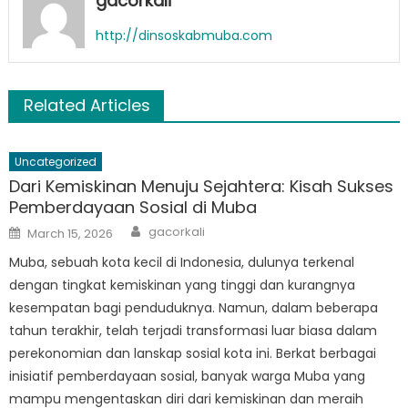
gacorkali
http://dinsoskabmuba.com
Related Articles
Uncategorized
Dari Kemiskinan Menuju Sejahtera: Kisah Sukses
Pemberdayaan Sosial di Muba
Author
Posted
gacorkali
March 15, 2026
on
Muba, sebuah kota kecil di Indonesia, dulunya terkenal
dengan tingkat kemiskinan yang tinggi dan kurangnya
kesempatan bagi penduduknya. Namun, dalam beberapa
tahun terakhir, telah terjadi transformasi luar biasa dalam
perekonomian dan lanskap sosial kota ini. Berkat berbagai
inisiatif pemberdayaan sosial, banyak warga Muba yang
mampu mengentaskan diri dari kemiskinan dan meraih