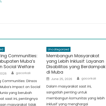
m
ed
Uncategorized
ing Communities:
Membangun Masyarakat
abupaten Muba’s
yang Lebih Inklusif: Layanan
n Social Welfare
Disabilitas yang Berdampak
di Muba
Author
gacorkali
 2026
Author
Posted
gacorkali
June 25, 2026
 Communities: Dinsos
on
Dalam masyarakat saat ini,
Muba’s Impact on Social
sangatlah penting untuk
 dunia yang berubah
membangun komunitas yang lebih
t saat ini, pentingnya
inklusif yang menghargai
an masyarakat tidak