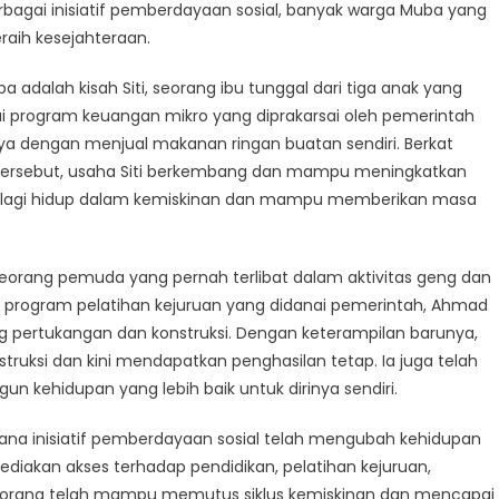
h
erbagai inisiatif pemberdayaan sosial, banyak warga Muba yang
es
aih kesejahteraan.
berdayaan
l
 adalah kisah Siti, seorang ibu tunggal dari tiga anak yang
i program keuangan mikro yang diprakarsai oleh pemerintah
a
nya dengan menjual makanan ringan buatan sendiri. Berkat
tersebut, usaha Siti berkembang dan mampu meningkatkan
tidak lagi hidup dalam kemiskinan dan mampu memberikan masa
seorang pemuda yang pernah terlibat dalam aktivitas geng dan
ui program pelatihan kejuruan yang didanai pemerintah, Ahmad
g pertukangan dan konstruksi. Dengan keterampilan barunya,
truksi dan kini mendapatkan penghasilan tetap. Ia juga telah
ehidupan yang lebih baik untuk dirinya sendiri.
ana inisiatif pemberdayaan sosial telah mengubah kehidupan
diakan akses terhadap pendidikan, pelatihan kejuruan,
k orang telah mampu memutus siklus kemiskinan dan mencapai