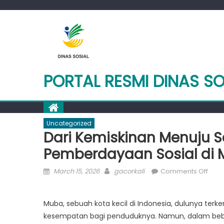
Skip
to
content
PORTAL RESMI DINAS S
Uncategorized
Dari Kemiskinan Menuju S
Pemberdayaan Sosial di
Posted
Author
on
March 15, 2026
gacorkali
Comments Off
on
Dari
Kemi
Muba, sebuah kota kecil di Indonesia, dulunya terk
Menu
kesempatan bagi penduduknya. Namun, dalam bebera
Seja