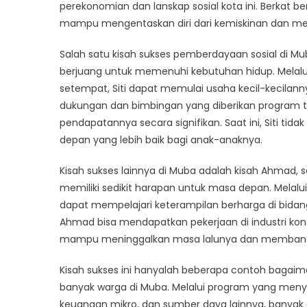
Kisa
perekonomian dan lanskap sosial kota ini. Berkat b
Suks
mampu mengentaskan diri dari kemiskinan dan mer
Pem
Sosia
Salah satu kisah sukses pemberdayaan sosial di Muba
di
berjuang untuk memenuhi kebutuhan hidup. Melalu
Mub
setempat, Siti dapat memulai usaha kecil-kecilan
dukungan dan bimbingan yang diberikan program 
pendapatannya secara signifikan. Saat ini, Siti 
depan yang lebih baik bagi anak-anaknya.
Kisah sukses lainnya di Muba adalah kisah Ahmad, 
memiliki sedikit harapan untuk masa depan. Melal
dapat mempelajari keterampilan berharga di bidan
Ahmad bisa mendapatkan pekerjaan di industri kons
mampu meninggalkan masa lalunya dan membangun k
Kisah sukses ini hanyalah beberapa contoh bagaim
banyak warga di Muba. Melalui program yang menye
keuangan mikro, dan sumber daya lainnya, banya