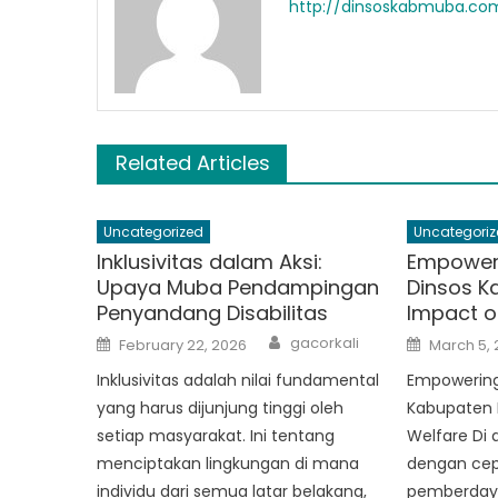
http://dinsoskabmuba.co
Related Articles
Uncategorized
Uncategoriz
Inklusivitas dalam Aksi:
Empower
Upaya Muba Pendampingan
Dinsos K
Penyandang Disabilitas
Impact o
Author
Posted
Posted
gacorkali
February 22, 2026
March 5,
on
on
Inklusivitas adalah nilai fundamental
Empowering
yang harus dijunjung tinggi oleh
Kabupaten 
setiap masyarakat. Ini tentang
Welfare Di
menciptakan lingkungan di mana
dengan cepa
individu dari semua latar belakang,
pemberdaya