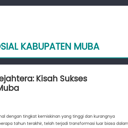
OSIAL KABUPATEN MUBA
ejahtera: Kisah Sukses
 Muba
skinan
enal dengan tingkat kemiskinan yang tinggi dan kurangnya
ju
pa tahun terakhir, telah terjadi transformasi luar biasa dala
htera: