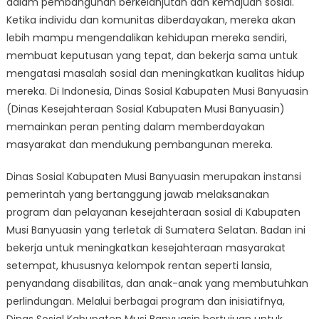
dalam pembangunan berkelanjutan dan kemajuan sosial.
Role
of
Ketika individu dan komunitas diberdayakan, mereka akan
Dinas
lebih mampu mengendalikan kehidupan mereka sendiri,
Sosial
membuat keputusan yang tepat, dan bekerja sama untuk
Kabupaten
mengatasi masalah sosial dan meningkatkan kualitas hidup
Musi
mereka. Di Indonesia, Dinas Sosial Kabupaten Musi Banyuasin
Banyuasin
(Dinas Kesejahteraan Sosial Kabupaten Musi Banyuasin)
memainkan peran penting dalam memberdayakan
masyarakat dan mendukung pembangunan mereka.
Dinas Sosial Kabupaten Musi Banyuasin merupakan instansi
pemerintah yang bertanggung jawab melaksanakan
program dan pelayanan kesejahteraan sosial di Kabupaten
Musi Banyuasin yang terletak di Sumatera Selatan. Badan ini
bekerja untuk meningkatkan kesejahteraan masyarakat
setempat, khususnya kelompok rentan seperti lansia,
penyandang disabilitas, dan anak-anak yang membutuhkan
perlindungan. Melalui berbagai program dan inisiatifnya,