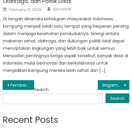
Olahraga, dan Politik Lokal
Author
Posted
gacorkali
February 21, 2026
on
Di tengah dinamika kehidupan masyarakat Indonesia,
kampung menjadi salah satu tempat yang berperan penting
dalam menjaga kesehatan penduduknya. Sinergi antara
makanan sehat, olahraga, dan dukungan politik lokal dapat
menciptakan lingkungan yang lebih baik untuk semua.
Menyadari pentingnya ketiga aspek tersebut, banyak desa di
Indonesia mulai berinovasi dan berkolaborasi untuk
menjadikan kampung mereka lebih sehat dan […]
Post
Pemberdayaan Masyarakat: Melihat Lebih Dekat Inisiatif Dinas Sosial Muba
Bagaimana Dinsos Kabupaten Muba Membuat Perubahan di Masyarakat
Search
navigation
Search
Recent Posts