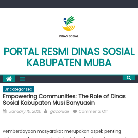
Skip
to
content
PORTAL RESMI DINAS SOSIAL
KABUPATEN MUBA
Uncategorized
Empowering Communities: The Role of Dinas
Sosial Kabupaten Musi Banyuasin
Posted
Author
on
January 15, 2026
gacorkali
Comments Off
on
Empowering
Communities:
Pemberdayaan masyarakat merupakan aspek penting
The