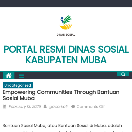
Skip
to
content
PORTAL RESMI DINAS SOSIAL
KABUPATEN MUBA
Uncategorized
Empowering Communities Through Bantuan
Sosial Muba
Posted
Author
on
February 13, 2026
gacorkali
Comments Off
on
Empowering
Communities
Bantuan Sosial Muba, atau Bantuan Sosial di Muba, adalah
Through