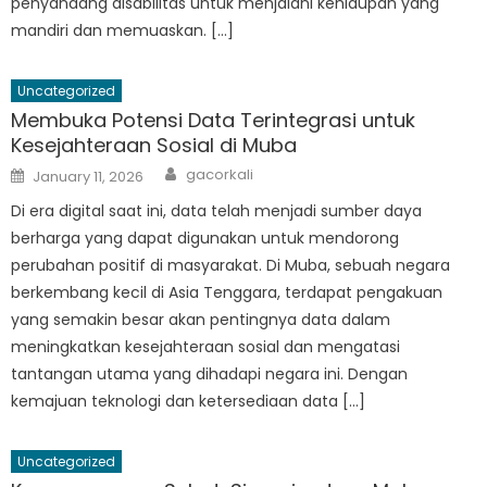
penyandang disabilitas untuk menjalani kehidupan yang
mandiri dan memuaskan. […]
Uncategorized
Membuka Potensi Data Terintegrasi untuk
Kesejahteraan Sosial di Muba
Author
Posted
gacorkali
January 11, 2026
on
Di era digital saat ini, data telah menjadi sumber daya
berharga yang dapat digunakan untuk mendorong
perubahan positif di masyarakat. Di Muba, sebuah negara
berkembang kecil di Asia Tenggara, terdapat pengakuan
yang semakin besar akan pentingnya data dalam
meningkatkan kesejahteraan sosial dan mengatasi
tantangan utama yang dihadapi negara ini. Dengan
kemajuan teknologi dan ketersediaan data […]
Uncategorized