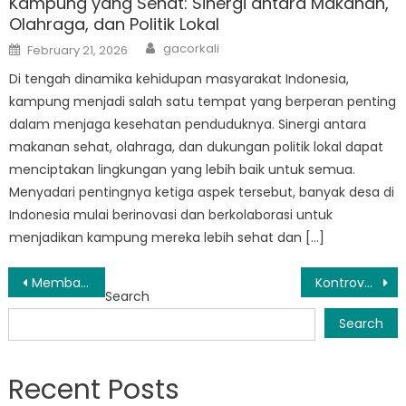
Kampung yang Sehat: Sinergi antara Makanan,
Olahraga, dan Politik Lokal
Author
Posted
gacorkali
February 21, 2026
on
Di tengah dinamika kehidupan masyarakat Indonesia,
kampung menjadi salah satu tempat yang berperan penting
dalam menjaga kesehatan penduduknya. Sinergi antara
makanan sehat, olahraga, dan dukungan politik lokal dapat
menciptakan lingkungan yang lebih baik untuk semua.
Menyadari pentingnya ketiga aspek tersebut, banyak desa di
Indonesia mulai berinovasi dan berkolaborasi untuk
menjadikan kampung mereka lebih sehat dan […]
Post
Membangun Masyarakat yang Lebih Kuat: Dampak Program SOSIAL Muba
Kontroversi Seputar Alokasi BANSOS Muba
Search
navigation
Search
Recent Posts