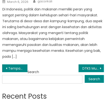
Author
Posted
gacorkali
March 6, 2026
on
Di Indonesia, politik dan makanan memiliki peran yang
sangat penting dalam kehidupan sehari-hari masyarakat.
Terutama di desa-desa dan kampung-kampung, dua aspek
ini saling berhubungan erat dengan kesehatan dan aktivitas
olahraga. Masyarakat yang mengerti tentang politik
makanan, atau bagaimana kebijakan pemerintah
memengaruhi pasokan dan kualitas makanan, akan lebih
mampu menjaga kesehatan mereka. Kesehatan yang baik,
pada […]
Post
Tempat Wisata yang Menarik untuk Dikunjungi di PKH Muba
DTKS Muba: Destinasi Wajib Dikunjungi Para Pecinta Alam
Search
navigation
Search
Recent Posts