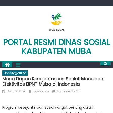
Skip
to
content
PORTAL RESMI DINAS SOSIAL
KABUPATEN MUBA
Uncategorized
Masa Depan Kesejahteraan Sosial: Menelaah
Efektivitas BPNT Muba di Indonesia
Posted
Author
on
May 3, 2026
gacorkali
Comments Off
on
Masa
Depan
Program kesejahteraan sosial sangat penting dalam
Kesejahteraan