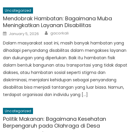
Uncategorized
Mendobrak Hambatan: Bagaimana Muba
Meningkatkan Layanan Disabilitas
Author
Posted
gacorkali
January 5, 2026
on
Dalam masyarakat saat ini, masih banyak hambatan yang
dihadapi penyandang disabilitas dalam mengakses layanan
dan dukungan yang diperlukan. Baik itu hambatan fisik
dalam bentuk bangunan atau transportasi yang tidak dapat
diakses, atau hambatan sosial seperti stigma dan
diskriminasi, menjalani kehidupan sebagai penyandang
disabilitas bisa menjadi tantangan yang luar biasa. Namun,
terdapat organisasi dan individu yang […]
Uncategorized
Politik Makanan: Bagaimana Kesehatan
Berpengaruh pada Olahraga di Desa