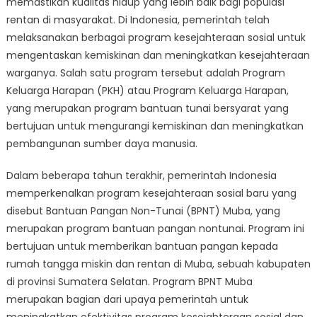
memastikan kualitas hidup yang lebih baik bagi populasi
Sosial:
Menelaah
rentan di masyarakat. Di Indonesia, pemerintah telah
Efektivitas
melaksanakan berbagai program kesejahteraan sosial untuk
BPNT
mengentaskan kemiskinan dan meningkatkan kesejahteraan
Muba
warganya. Salah satu program tersebut adalah Program
di
Keluarga Harapan (PKH) atau Program Keluarga Harapan,
Indonesia
yang merupakan program bantuan tunai bersyarat yang
bertujuan untuk mengurangi kemiskinan dan meningkatkan
pembangunan sumber daya manusia.
Dalam beberapa tahun terakhir, pemerintah Indonesia
memperkenalkan program kesejahteraan sosial baru yang
disebut Bantuan Pangan Non-Tunai (BPNT) Muba, yang
merupakan program bantuan pangan nontunai. Program ini
bertujuan untuk memberikan bantuan pangan kepada
rumah tangga miskin dan rentan di Muba, sebuah kabupaten
di provinsi Sumatera Selatan. Program BPNT Muba
merupakan bagian dari upaya pemerintah untuk