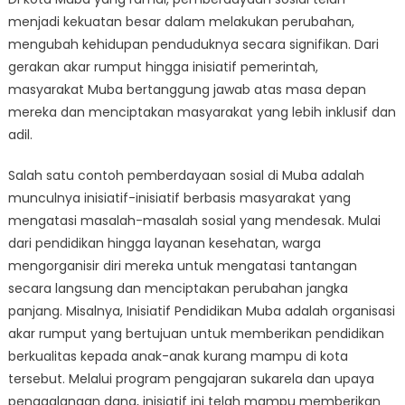
Bagaimana
menjadi kekuatan besar dalam melakukan perubahan,
Pemberdayaa
Sosial
mengubah kehidupan penduduknya secara signifikan. Dari
Mengubah
gerakan akar rumput hingga inisiatif pemerintah,
Kehidupan
masyarakat Muba bertanggung jawab atas masa depan
di
mereka dan menciptakan masyarakat yang lebih inklusif dan
Muba
adil.
Salah satu contoh pemberdayaan sosial di Muba adalah
munculnya inisiatif-inisiatif berbasis masyarakat yang
mengatasi masalah-masalah sosial yang mendesak. Mulai
dari pendidikan hingga layanan kesehatan, warga
mengorganisir diri mereka untuk mengatasi tantangan
secara langsung dan menciptakan perubahan jangka
panjang. Misalnya, Inisiatif Pendidikan Muba adalah organisasi
akar rumput yang bertujuan untuk memberikan pendidikan
berkualitas kepada anak-anak kurang mampu di kota
tersebut. Melalui program pengajaran sukarela dan upaya
penggalangan dana, inisiatif ini telah mampu memberikan