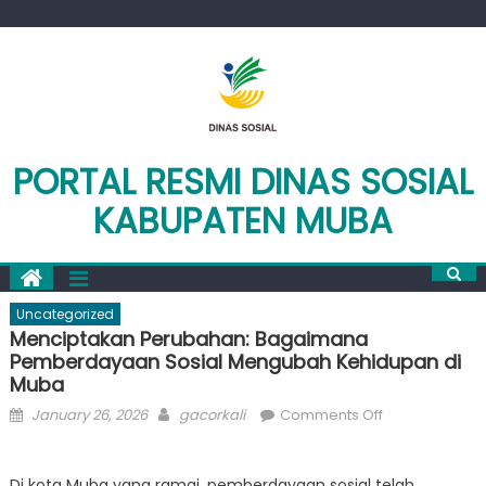
Skip
to
content
PORTAL RESMI DINAS SOSIAL
KABUPATEN MUBA
Uncategorized
Menciptakan Perubahan: Bagaimana
Pemberdayaan Sosial Mengubah Kehidupan di
Muba
Posted
Author
on
January 26, 2026
gacorkali
Comments Off
on
Menciptakan
Perubahan:
Di kota Muba yang ramai, pemberdayaan sosial telah