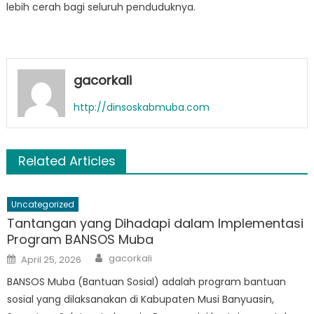
lebih cerah bagi seluruh penduduknya.
gacorkali
http://dinsoskabmuba.com
Related Articles
Uncategorized
Tantangan yang Dihadapi dalam Implementasi
Program BANSOS Muba
Author
Posted
gacorkali
April 25, 2026
on
BANSOS Muba (Bantuan Sosial) adalah program bantuan
sosial yang dilaksanakan di Kabupaten Musi Banyuasin,