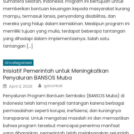
Sumatera Selatan, Indonesia. Program ini bertujuan untuk
memberikan bantuan keuangan kepada masyarakat kurang
mampu, termasuk lansia, penyandang disabilitas, dan
mereka yang hidup dalam kemiskinan. Meskipun program ini
memiliki tujuan yang mulia, terdapat beberapa tantangan
yang dihadapi dalam implementasinya. Salah satu
tantangan […]
Uncategorized
Inisiatif Pemerintah untuk Meningkatkan
Penyaluran BANSOS Muba
Author
Posted
gacorkali
April 3, 2026
on
Penyaluran Program Bantuan Sembako (BANSOS Muba) di
Indonesia telah lama menjadi tantangan karena berbagai
permasalahan seperti korupsi, inefisiensi, dan kurangnya
transparansi. Untuk mengatasi masalah ini dan memastikan
bahwa program tersebut mencapai penerima manfaat
yang diharapkan, pemerintah telah melaksanakan sejumlah