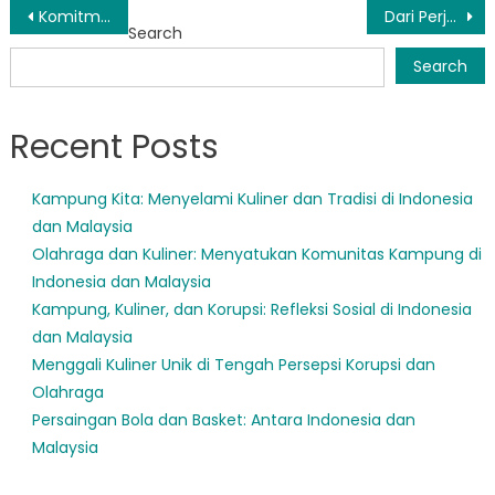
Post
Komitmen Muba Terhadap Kesejahteraan Sosial: Manfaatnya Bagi Warga
Dari Perjuangan Menuju Kesuksesan: Dampak Rehabilitasi Sosial Muba
Search
navigation
Search
Recent Posts
Kampung Kita: Menyelami Kuliner dan Tradisi di Indonesia
dan Malaysia
Olahraga dan Kuliner: Menyatukan Komunitas Kampung di
Indonesia dan Malaysia
Kampung, Kuliner, dan Korupsi: Refleksi Sosial di Indonesia
dan Malaysia
Menggali Kuliner Unik di Tengah Persepsi Korupsi dan
Olahraga
Persaingan Bola dan Basket: Antara Indonesia dan
Malaysia