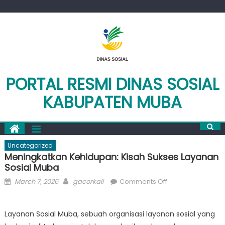
Skip
to
content
PORTAL RESMI DINAS SOSIAL
KABUPATEN MUBA
Uncategorized
Meningkatkan Kehidupan: Kisah Sukses Layanan
Sosial Muba
Posted
Author
on
March 7, 2026
gacorkali
Comments Off
on
Meningkatkan
Kehidupan:
Layanan Sosial Muba, sebuah organisasi layanan sosial yang
Kisah