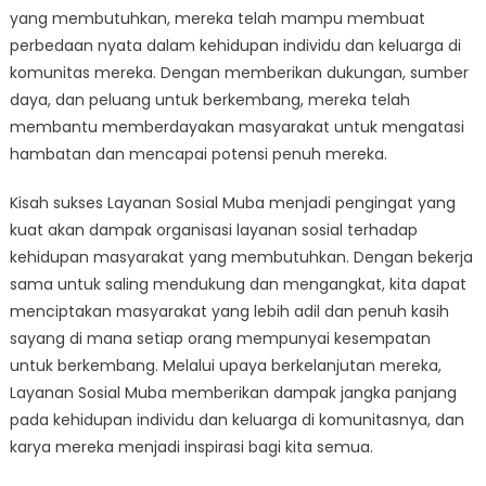
yang membutuhkan, mereka telah mampu membuat
perbedaan nyata dalam kehidupan individu dan keluarga di
komunitas mereka. Dengan memberikan dukungan, sumber
daya, dan peluang untuk berkembang, mereka telah
membantu memberdayakan masyarakat untuk mengatasi
hambatan dan mencapai potensi penuh mereka.
Kisah sukses Layanan Sosial Muba menjadi pengingat yang
kuat akan dampak organisasi layanan sosial terhadap
kehidupan masyarakat yang membutuhkan. Dengan bekerja
sama untuk saling mendukung dan mengangkat, kita dapat
menciptakan masyarakat yang lebih adil dan penuh kasih
sayang di mana setiap orang mempunyai kesempatan
untuk berkembang. Melalui upaya berkelanjutan mereka,
Layanan Sosial Muba memberikan dampak jangka panjang
pada kehidupan individu dan keluarga di komunitasnya, dan
karya mereka menjadi inspirasi bagi kita semua.