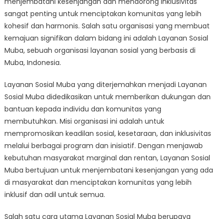
menjembatani kesenjangan dan mendorong inklusivitas
Menumbuhkan
Inklusivitas:
sangat penting untuk menciptakan komunitas yang lebih
Peran
kohesif dan harmonis. Salah satu organisasi yang membuat
Layanan
kemajuan signifikan dalam bidang ini adalah Layanan Sosial
Sosial
Muba, sebuah organisasi layanan sosial yang berbasis di
Muba
Muba, Indonesia.
Layanan Sosial Muba yang diterjemahkan menjadi Layanan
Sosial Muba didedikasikan untuk memberikan dukungan dan
bantuan kepada individu dan komunitas yang
membutuhkan. Misi organisasi ini adalah untuk
mempromosikan keadilan sosial, kesetaraan, dan inklusivitas
melalui berbagai program dan inisiatif. Dengan menjawab
kebutuhan masyarakat marginal dan rentan, Layanan Sosial
Muba bertujuan untuk menjembatani kesenjangan yang ada
di masyarakat dan menciptakan komunitas yang lebih
inklusif dan adil untuk semua.
Salah satu cara utama Layanan Sosial Muba berupaya