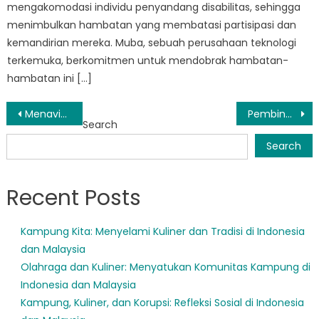
mengakomodasi individu penyandang disabilitas, sehingga
menimbulkan hambatan yang membatasi partisipasi dan
kemandirian mereka. Muba, sebuah perusahaan teknologi
terkemuka, berkomitmen untuk mendobrak hambatan-
hambatan ini […]
Post
Menavigasi Tantangan Muba Sosial di Era Digital
Pembinaan Kesejahteraan Sosial: Inisiatif Utama Program SOSIAL Muba
Search
navigation
Search
Recent Posts
Kampung Kita: Menyelami Kuliner dan Tradisi di Indonesia
dan Malaysia
Olahraga dan Kuliner: Menyatukan Komunitas Kampung di
Indonesia dan Malaysia
Kampung, Kuliner, dan Korupsi: Refleksi Sosial di Indonesia