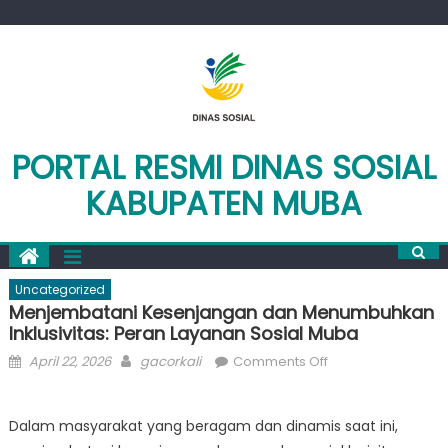
Skip
to
content
PORTAL RESMI DINAS SOSIAL
KABUPATEN MUBA
Uncategorized
Menjembatani Kesenjangan dan Menumbuhkan
Inklusivitas: Peran Layanan Sosial Muba
Posted
Author
on
April 22, 2026
gacorkali
Comments Off
on
Menjembatani
Kesenjangan
Dalam masyarakat yang beragam dan dinamis saat ini,
dan