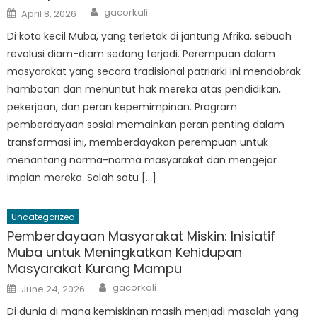
Author
Posted
gacorkali
April 8, 2026
on
Di kota kecil Muba, yang terletak di jantung Afrika, sebuah
revolusi diam-diam sedang terjadi. Perempuan dalam
masyarakat yang secara tradisional patriarki ini mendobrak
hambatan dan menuntut hak mereka atas pendidikan,
pekerjaan, dan peran kepemimpinan. Program
pemberdayaan sosial memainkan peran penting dalam
transformasi ini, memberdayakan perempuan untuk
menantang norma-norma masyarakat dan mengejar
impian mereka. Salah satu […]
Uncategorized
Pemberdayaan Masyarakat Miskin: Inisiatif
Muba untuk Meningkatkan Kehidupan
Masyarakat Kurang Mampu
Author
Posted
gacorkali
June 24, 2026
on
Di dunia di mana kemiskinan masih menjadi masalah yang