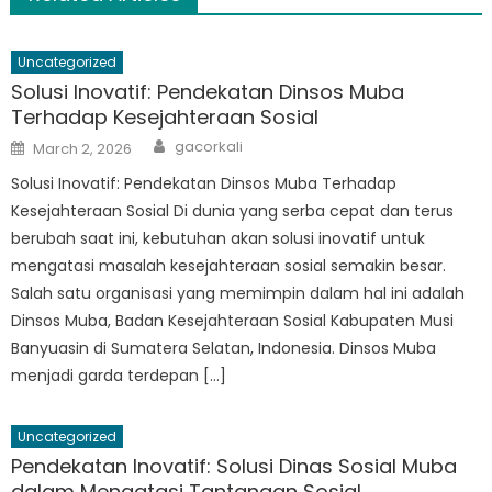
Uncategorized
Solusi Inovatif: Pendekatan Dinsos Muba
Terhadap Kesejahteraan Sosial
Author
Posted
gacorkali
March 2, 2026
on
Solusi Inovatif: Pendekatan Dinsos Muba Terhadap
Kesejahteraan Sosial Di dunia yang serba cepat dan terus
berubah saat ini, kebutuhan akan solusi inovatif untuk
mengatasi masalah kesejahteraan sosial semakin besar.
Salah satu organisasi yang memimpin dalam hal ini adalah
Dinsos Muba, Badan Kesejahteraan Sosial Kabupaten Musi
Banyuasin di Sumatera Selatan, Indonesia. Dinsos Muba
menjadi garda terdepan […]
Uncategorized
Pendekatan Inovatif: Solusi Dinas Sosial Muba
dalam Mengatasi Tantangan Sosial