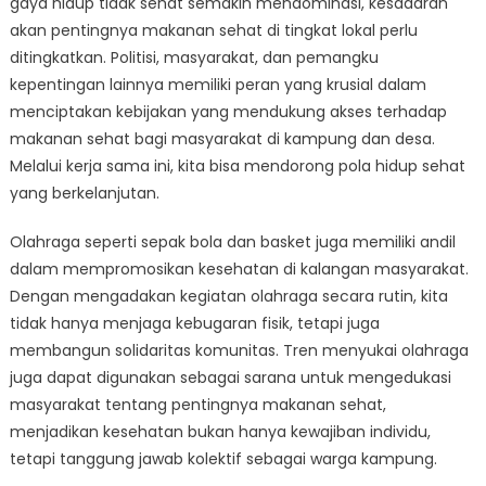
gaya hidup tidak sehat semakin mendominasi, kesadaran
Makanan
Sehat
akan pentingnya makanan sehat di tingkat lokal perlu
untuk
ditingkatkan. Politisi, masyarakat, dan pemangku
Kesehatan
kepentingan lainnya memiliki peran yang krusial dalam
Kampung
menciptakan kebijakan yang mendukung akses terhadap
makanan sehat bagi masyarakat di kampung dan desa.
Melalui kerja sama ini, kita bisa mendorong pola hidup sehat
yang berkelanjutan.
Olahraga seperti sepak bola dan basket juga memiliki andil
dalam mempromosikan kesehatan di kalangan masyarakat.
Dengan mengadakan kegiatan olahraga secara rutin, kita
tidak hanya menjaga kebugaran fisik, tetapi juga
membangun solidaritas komunitas. Tren menyukai olahraga
juga dapat digunakan sebagai sarana untuk mengedukasi
masyarakat tentang pentingnya makanan sehat,
menjadikan kesehatan bukan hanya kewajiban individu,
tetapi tanggung jawab kolektif sebagai warga kampung.