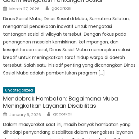
Author
Posted
gacorkali
March 27, 2026
on
Dinas Sosial Muba, Dinas Sosial di Muba, Sumatera Selatan,
mengambil pendekatan inovatif untuk mengatasi
tantangan sosial di wilayah tersebut. Dengan fokus pada
penanganan masalah kemiskinan, ketimpangan, dan
kesejahteraan sosial, Dinas Sosial Muba menerapkan solusi
kreatif untuk meningkatkan taraf hidup warga di daerah
tersebut. Salah satu inisiatif penting yang dicanangkan Dinas
Sosial Muba adalah pembentukan program […]
Uncategorized
Mendobrak Hambatan: Bagaimana Muba
Meningkatkan Layanan Disabilitas
Author
Posted
gacorkali
January 5, 2026
on
Dalam masyarakat saat ini, masih banyak hambatan yang
dihadapi penyandang disabilitas dalam mengakses layanan