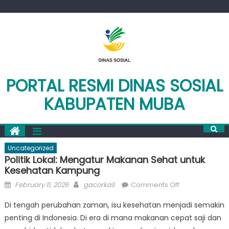
Skip
to
content
PORTAL RESMI DINAS SOSIAL
KABUPATEN MUBA
Uncategorized
Politik Lokal: Mengatur Makanan Sehat untuk
Kesehatan Kampung
Posted
Author
on
February 11, 2026
gacorkali
Comments Off
on
Politik
Di tengah perubahan zaman, isu kesehatan menjadi semakin
Lokal:
penting di Indonesia. Di era di mana makanan cepat saji dan
Mengatur