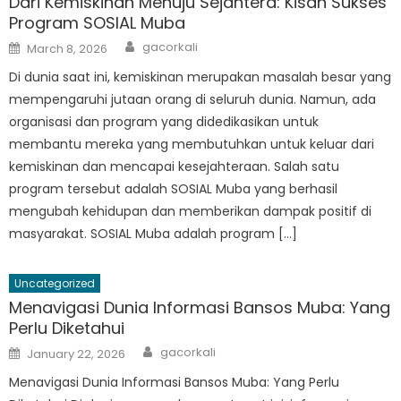
Dari Kemiskinan Menuju Sejahtera: Kisah Sukses
Program SOSIAL Muba
Author
Posted
gacorkali
March 8, 2026
on
Di dunia saat ini, kemiskinan merupakan masalah besar yang
mempengaruhi jutaan orang di seluruh dunia. Namun, ada
organisasi dan program yang didedikasikan untuk
membantu mereka yang membutuhkan untuk keluar dari
kemiskinan dan mencapai kesejahteraan. Salah satu
program tersebut adalah SOSIAL Muba yang berhasil
mengubah kehidupan dan memberikan dampak positif di
masyarakat. SOSIAL Muba adalah program […]
Uncategorized
Menavigasi Dunia Informasi Bansos Muba: Yang
Perlu Diketahui
Author
Posted
gacorkali
January 22, 2026
on
Menavigasi Dunia Informasi Bansos Muba: Yang Perlu