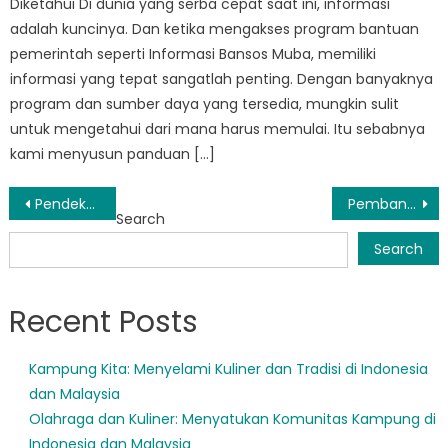
Diketahui Di dunia yang serba cepat saat ini, informasi
adalah kuncinya. Dan ketika mengakses program bantuan
pemerintah seperti Informasi Bansos Muba, memiliki
informasi yang tepat sangatlah penting. Dengan banyaknya
program dan sumber daya yang tersedia, mungkin sulit
untuk mengetahui dari mana harus memulai. Itu sebabnya
kami menyusun panduan […]
Post
Pendekatan Inovatif terhadap Kesejahteraan Sosial di Muba: Apa yang Membedakannya
Pembangunan Inklusif: Pendekatan Holistik Muba untuk Mendukung Masyarakat Kurang Beruntung
Search
navigation
Search
Recent Posts
Kampung Kita: Menyelami Kuliner dan Tradisi di Indonesia
dan Malaysia
Olahraga dan Kuliner: Menyatukan Komunitas Kampung di
Indonesia dan Malaysia