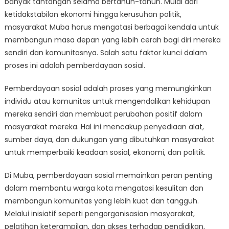
banyak tantangan selama bertahun-tahun. Mulai dari
Lebih
Cerah:
ketidakstabilan ekonomi hingga kerusuhan politik,
Pentingnya
masyarakat Muba harus mengatasi berbagai kendala untuk
Pemberdayaan
membangun masa depan yang lebih cerah bagi diri mereka
Sosial
sendiri dan komunitasnya. Salah satu faktor kunci dalam
di
proses ini adalah pemberdayaan sosial.
Muba
Pemberdayaan sosial adalah proses yang memungkinkan
individu atau komunitas untuk mengendalikan kehidupan
mereka sendiri dan membuat perubahan positif dalam
masyarakat mereka. Hal ini mencakup penyediaan alat,
sumber daya, dan dukungan yang dibutuhkan masyarakat
untuk memperbaiki keadaan sosial, ekonomi, dan politik.
Di Muba, pemberdayaan sosial memainkan peran penting
dalam membantu warga kota mengatasi kesulitan dan
membangun komunitas yang lebih kuat dan tangguh.
Melalui inisiatif seperti pengorganisasian masyarakat,
pelatihan keterampilan, dan akses terhadap pendidikan,