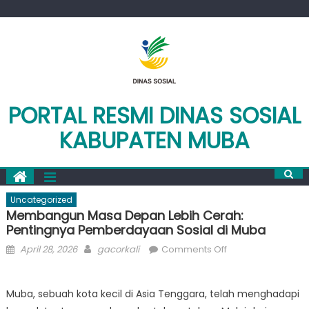
Skip
to
content
PORTAL RESMI DINAS SOSIAL
KABUPATEN MUBA
Uncategorized
Membangun Masa Depan Lebih Cerah:
Pentingnya Pemberdayaan Sosial di Muba
Posted
Author
on
April 28, 2026
gacorkali
Comments Off
on
Membangun
Masa
Muba, sebuah kota kecil di Asia Tenggara, telah menghadapi
Depan