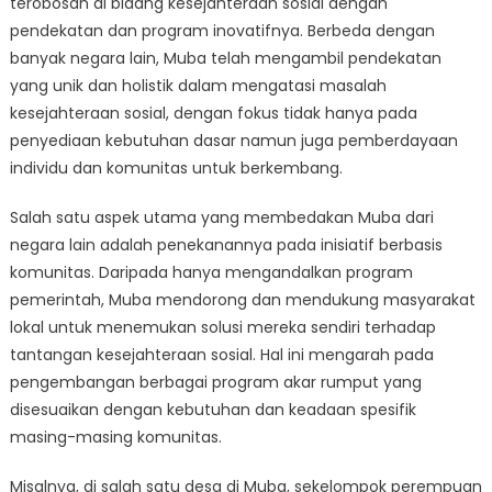
terobosan di bidang kesejahteraan sosial dengan
Kesejahteraan
Sosial
pendekatan dan program inovatifnya. Berbeda dengan
di
banyak negara lain, Muba telah mengambil pendekatan
Muba:
yang unik dan holistik dalam mengatasi masalah
Apa
kesejahteraan sosial, dengan fokus tidak hanya pada
yang
penyediaan kebutuhan dasar namun juga pemberdayaan
Membedakannya
individu dan komunitas untuk berkembang.
Salah satu aspek utama yang membedakan Muba dari
negara lain adalah penekanannya pada inisiatif berbasis
komunitas. Daripada hanya mengandalkan program
pemerintah, Muba mendorong dan mendukung masyarakat
lokal untuk menemukan solusi mereka sendiri terhadap
tantangan kesejahteraan sosial. Hal ini mengarah pada
pengembangan berbagai program akar rumput yang
disesuaikan dengan kebutuhan dan keadaan spesifik
masing-masing komunitas.
Misalnya, di salah satu desa di Muba, sekelompok perempuan