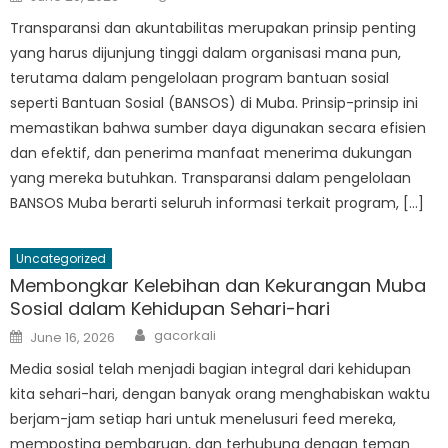
on
Transparansi dan akuntabilitas merupakan prinsip penting
yang harus dijunjung tinggi dalam organisasi mana pun,
terutama dalam pengelolaan program bantuan sosial
seperti Bantuan Sosial (BANSOS) di Muba. Prinsip-prinsip ini
memastikan bahwa sumber daya digunakan secara efisien
dan efektif, dan penerima manfaat menerima dukungan
yang mereka butuhkan. Transparansi dalam pengelolaan
BANSOS Muba berarti seluruh informasi terkait program, […]
Uncategorized
Membongkar Kelebihan dan Kekurangan Muba
Sosial dalam Kehidupan Sehari-hari
Author
Posted
gacorkali
June 16, 2026
on
Media sosial telah menjadi bagian integral dari kehidupan
kita sehari-hari, dengan banyak orang menghabiskan waktu
berjam-jam setiap hari untuk menelusuri feed mereka,
memposting pembaruan, dan terhubung dengan teman