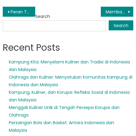
Post
Peran Teknologi Dalam Pengelolaan Data Bansos di Muba
Membangun Masa Depan Lebih Cerah: Pentingnya Pemberdayaan Sosial di Muba
Search
navigation
Search
Recent Posts
Kampung Kita: Menyelami Kuliner dan Tradisi di Indonesia
dan Malaysia
Olahraga dan Kuliner: Menyatukan Komunitas Kampung di
Indonesia dan Malaysia
Kampung, Kuliner, dan Korupsi: Refleksi Sosial di Indonesia
dan Malaysia
Menggali Kuliner Unik di Tengah Persepsi Korupsi dan
Olahraga
Persaingan Bola dan Basket: Antara Indonesia dan
Malaysia