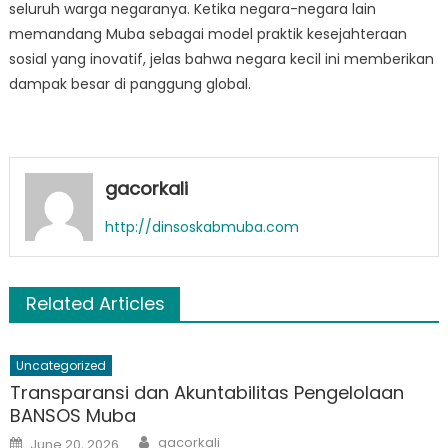
seluruh warga negaranya. Ketika negara-negara lain
memandang Muba sebagai model praktik kesejahteraan
sosial yang inovatif, jelas bahwa negara kecil ini memberikan
dampak besar di panggung global.
gacorkali
http://dinsoskabmuba.com
Related Articles
Uncategorized
Transparansi dan Akuntabilitas Pengelolaan
BANSOS Muba
Author
Posted
gacorkali
June 20, 2026