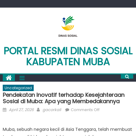
Skip
to
content
PORTAL RESMI DINAS SOSIAL
KABUPATEN MUBA
Uncategorized
Pendekatan Inovatif terhadap Kesejahteraan
Sosial di Muba: Apa yang Membedakannya
Posted
Author
on
April 27, 2026
gacorkali
Comments Off
on
Pendekatan
Inovatif
Muba, sebuah negara kecil di Asia Tenggara, telah membuat
terhadap