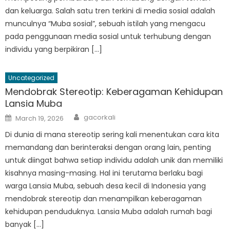
dan keluarga. Salah satu tren terkini di media sosial adalah
munculnya “Muba sosial”, sebuah istilah yang mengacu
pada penggunaan media sosial untuk terhubung dengan
individu yang berpikiran […]
Uncategorized
Mendobrak Stereotip: Keberagaman Kehidupan
Lansia Muba
Author
Posted
gacorkali
March 19, 2026
on
Di dunia di mana stereotip sering kali menentukan cara kita
memandang dan berinteraksi dengan orang lain, penting
untuk diingat bahwa setiap individu adalah unik dan memiliki
kisahnya masing-masing. Hal ini terutama berlaku bagi
warga Lansia Muba, sebuah desa kecil di Indonesia yang
mendobrak stereotip dan menampilkan keberagaman
kehidupan penduduknya. Lansia Muba adalah rumah bagi
banyak […]