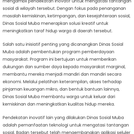
mengambil pendekatan inovatif untuk mengatasi tantangan
Dinas
Sosial
sosial di wilayah tersebut. Dengan fokus pada penanganan
Muba
masalah kemiskinan, ketimpangan, dan kesejahteraan sosial,
dalam
Dinas Sosial Muba menerapkan solusi kreatif untuk
Mengatasi
meningkatkan taraf hidup warga di daerah tersebut.
Tantangan
Sosial
Salah satu inisiatif penting yang dicanangkan Dinas Sosial
Muba adalah pembentukan program pemberdayaan
masyarakat. Program ini bertujuan untuk memberikan
dukungan dan sumber daya kepada masyarakat marginal,
membantu mereka menjadi mandiri dan mandiri secara
ekonomi. Melalui pelatihan keterampilan, akses terhadap
pinjaman keuangan mikro, dan bentuk bantuan lainnya,
Dinas Sosial Muba membantu warga untuk keluar dari
kemiskinan dan meningkatkan kualitas hidup mereka.
Pendekatan inovatif lain yang dilakukan Dinas Sosial Muba
adalah pemanfaatan teknologi untuk mengatasi tantangan
sosial. Badan tersebut telah mengembangkan aplikasi seluler