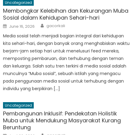
Uncategorized
Membongkar Kelebihan dan Kekurangan Muba
Sosial dalam Kehidupan Sehari-hari
Author
Posted
gacorkali
June 16, 2026
on
Media sosial telah menjadi bagian integral dari kehidupan
kita sehari-hari, dengan banyak orang menghabiskan waktu
berjam-jam setiap hari untuk menelusuri feed mereka,
memposting pembaruan, dan terhubung dengan teman
dan keluarga. Salah satu tren terkini di media sosial adalah
munculnya “Muba sosial”, sebuah istilah yang mengacu
pada penggunaan media sosial untuk terhubung dengan
individu yang berpikiran […]
Uncategorized
Pembangunan Inklusif: Pendekatan Holistik
Muba untuk Mendukung Masyarakat Kurang
Beruntung
Author
Posted