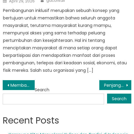
gacorkali
April 29, 2026
on
Pembangunan inklusif merupakan sebuah konsep yang
bertujuan untuk memastikan bahwa seluruh anggota
masyarakat, terutama masyarakat kurang mampu,
mempunyai akses yang sama terhadap peluang
pertumbuhan dan kesejahteraan. Hal ini tentang
menciptakan masyarakat di mana setiap orang dapat
berpartisipasi dan mendapatkan manfaat dari proses
pembangunan, terlepas dari keadaan sosial, ekonomi, atau
fisik mereka. Salah satu organisasi yang […]
Post
Membangun Masa Depan Lebih Cerah: Kisah Sukses Dinsos Muba
Penjangkauan Masyarakat: Upaya Dinas Sosial Kabupaten Musi Banyuasin Membantu Masyarakat yang Membutuhkan
Search
navigation
Search
Recent Posts