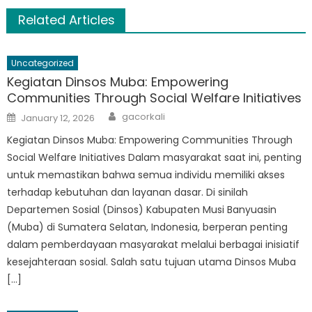
Related Articles
Uncategorized
Kegiatan Dinsos Muba: Empowering
Communities Through Social Welfare Initiatives
Author
Posted
gacorkali
January 12, 2026
on
Kegiatan Dinsos Muba: Empowering Communities Through
Social Welfare Initiatives Dalam masyarakat saat ini, penting
untuk memastikan bahwa semua individu memiliki akses
terhadap kebutuhan dan layanan dasar. Di sinilah
Departemen Sosial (Dinsos) Kabupaten Musi Banyuasin
(Muba) di Sumatera Selatan, Indonesia, berperan penting
dalam pemberdayaan masyarakat melalui berbagai inisiatif
kesejahteraan sosial. Salah satu tujuan utama Dinsos Muba
[…]