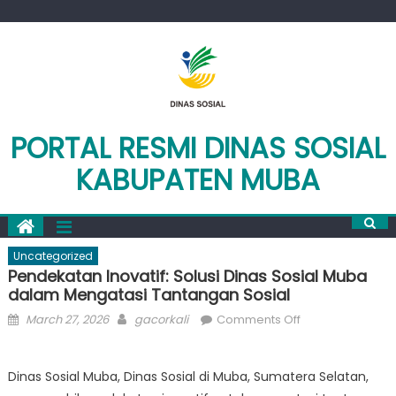
Skip
to
content
PORTAL RESMI DINAS SOSIAL
KABUPATEN MUBA
Uncategorized
Pendekatan Inovatif: Solusi Dinas Sosial Muba
dalam Mengatasi Tantangan Sosial
Posted
Author
on
March 27, 2026
gacorkali
Comments Off
on
Pendekatan
Inovatif:
Dinas Sosial Muba, Dinas Sosial di Muba, Sumatera Selatan,
Solusi